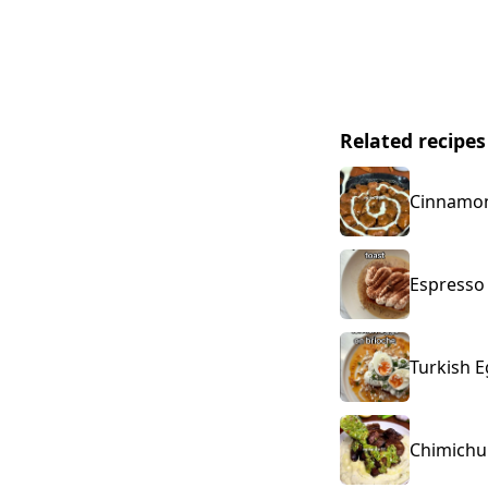
Related recipes
Cinnamon 
Espresso 
Turkish E
Chimichur